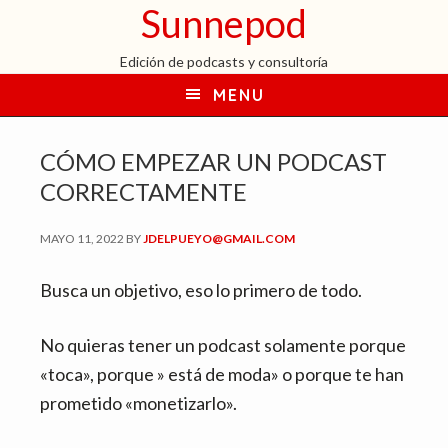
Sunnepod
I
I
r
r
Edición de podcasts y consultoría
a
a
MENU
n
l
a
c
CÓMO EMPEZAR UN PODCAST
v
o
e
n
CORRECTAMENTE
g
t
MAYO 11, 2022
BY
JDELPUEYO@GMAIL.COM
a
e
c
n
Busca un objetivo, eso lo primero de todo.
i
i
ó
d
No quieras tener un podcast solamente porque
n
o
«toca», porque » está de moda» o porque te han
p
p
prometido «monetizarlo».
r
r