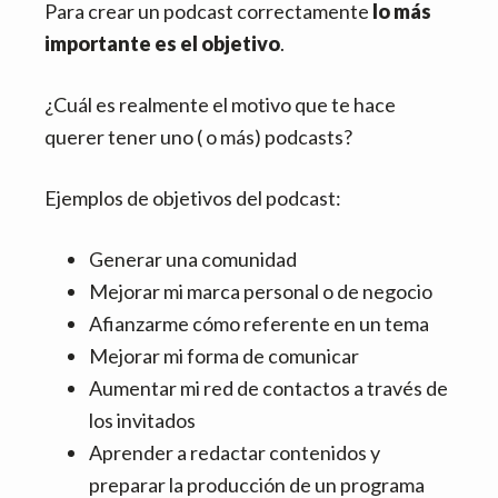
i
i
Para crear un podcast correctamente
lo más
n
n
importante es el objetivo
.
c
c
i
i
¿Cuál es realmente el motivo que te hace
p
p
querer tener uno ( o más) podcasts?
a
a
l
l
Ejemplos de objetivos del podcast:
Generar una comunidad
Mejorar mi marca personal o de negocio
Afianzarme cómo referente en un tema
Mejorar mi forma de comunicar
Aumentar mi red de contactos a través de
los invitados
Aprender a redactar contenidos y
preparar la producción de un programa